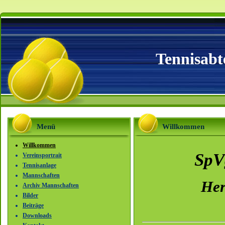
Tennisabt
Menü
Willkommen
Willkommen
SpV
Vereinsportrait
Tennisanlage
Mannschaften
Her
Archiv Mannschaften
Bilder
Beiträge
Downloads